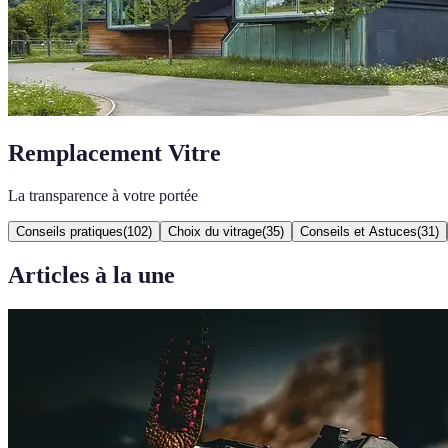
Remplacement Vitre
La transparence à votre portée
Conseils pratiques
(
102
)
Choix du vitrage
(
35
)
Conseils et Astuces
(
31
)
Articles à la une