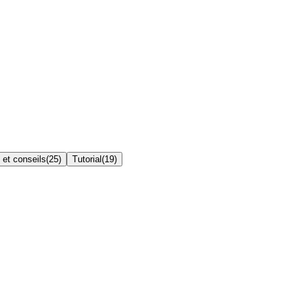
 et conseils
(
25
)
Tutorial
(
19
)