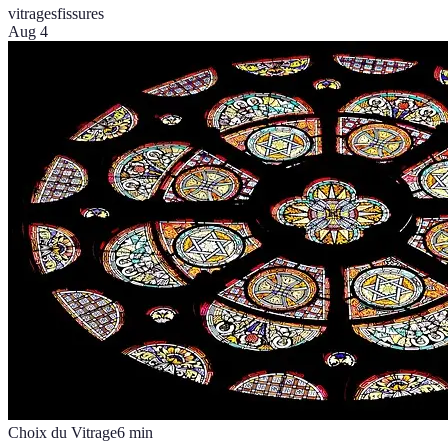
vitrages
fissures
Aug 4
Choix du Vitrage
6
min