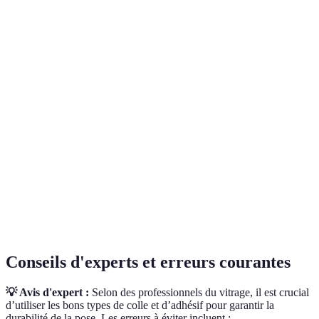
Sécurité
Faible
Faible
Élevée
Coût
Bas
Moyen
Élevé
Isolation
Faible
Adéquate
Bonne
thermique
Conseils d'experts et erreurs courantes
💡 Avis d'expert :
Selon des professionnels du vitrage, il est crucial
d’utiliser les bons types de colle et d’adhésif pour garantir la
durabilité de la pose. Les erreurs à éviter incluent :