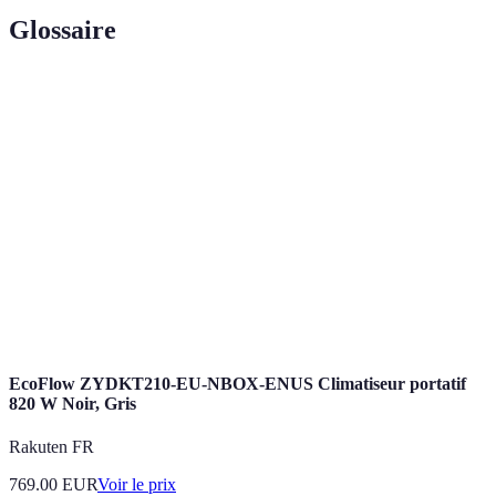
Glossaire
Terme
Définition
Verre
Verre traité thermiquement pour offrir une meilleure
trempé
résistance.
Produit utilisé pour sceller les vitres dans leur
Mastic
encadrement.
Verre
Verre constitué de plusieurs couches pour plus de
feuilleté
sécurité.
EcoFlow ZYDKT210-EU-NBOX-ENUS Climatiseur portatif
820 W Noir, Gris
Rakuten FR
769.00
EUR
Voir le prix