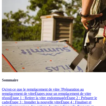
Sommaire
Qu'est-ce que le remplacement de vitre ?
Préparation au
remplacement de vitre
Étapes pour un remplacement de vitre
réussi
Étape 1 : Retirer la vitre endommagée
Étape 2 : Préparer le
cadre
Étape 3 : Installer la nouvelle vitre
Étape 4 : Finaliser et