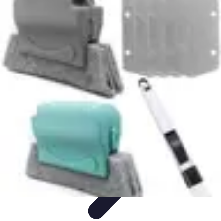
Remplacement Vitre
Évaluation et conseils
Conseils de préparation
Choix du vitrage
Choix
du Vitrage
Préparation et conseils
Remplacement Vitre