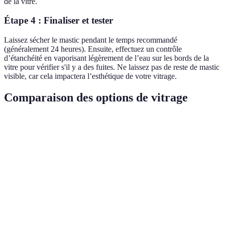
de la vitre.
Étape 4 : Finaliser et tester
Laissez sécher le mastic pendant le temps recommandé
(généralement 24 heures). Ensuite, effectuez un contrôle
d’étanchéité en vaporisant légèrement de l’eau sur les bords de la
vitre pour vérifier s'il y a des fuites. Ne laissez pas de reste de mastic
visible, car cela impactera l’esthétique de votre vitrage.
Comparaison des options de vitrage
Critère
Verre Standard
Verre Trempé
Verre Feuilleté
Résistance
Faible
Élevée
Élevée
aux chocs