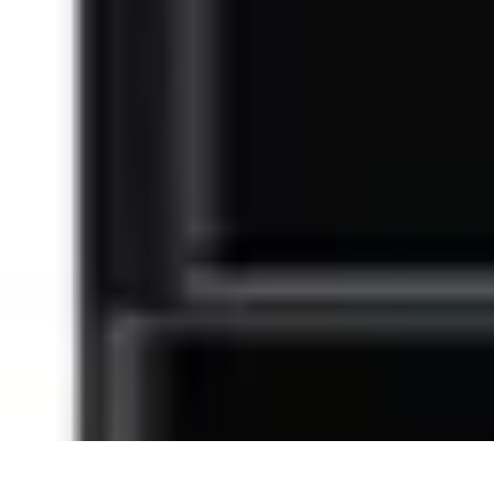
Remplacement Vitre
Évaluation et conseils
Conseils de préparation
Choix du vitrage
Choix d
Remplacement Vitre