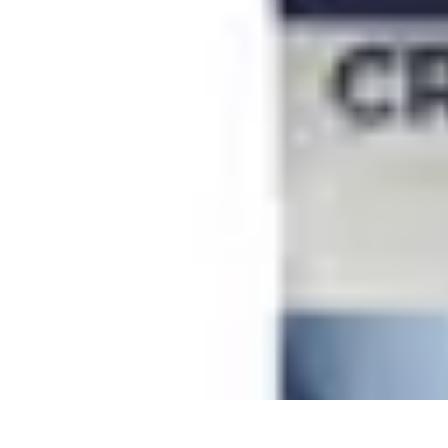
Remplacement Vitre
Évaluation et conseils
Conseils de préparation
Choix du vitrage
Choix d
Remplacement Vitre