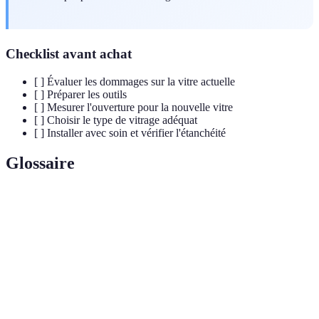
Checklist avant achat
[ ] Évaluer les dommages sur la vitre actuelle
[ ] Préparer les outils
[ ] Mesurer l'ouverture pour la nouvelle vitre
[ ] Choisir le type de vitrage adéquat
[ ] Installer avec soin et vérifier l'étanchéité
Glossaire
Terme
Définition
Ensemble de verre monté dans un cadre, assurant la
Vitrage
protection contre les intempéries.
Matériau utilisé pour sceller la vitre dans son cadre,
Mastic
assurant l'étanchéité.