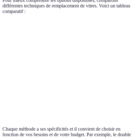
Pour mieux comprendre les options disponibles, comparons
différentes techniques de remplacement de vitres. Voici un tableau
comparatif :
Méthode
Coût Estimé
Efficacité Énergétique
Facilité d’
Simple
Moins cher
Faible
Facile
vitrage
Double
Plus cher
Élevée
Modéré
vitrage
Verre
Plus cher
Modérée
Difficile
feuilleté
Verre
Haut
Élevée
Difficile
trempé
Chaque méthode a ses spécificités et il convient de choisir en
fonction de vos besoins et de votre budget. Par exemple, le double