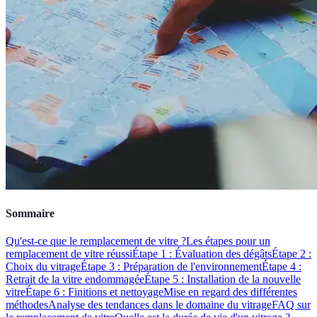
Sommaire
Qu'est-ce que le remplacement de vitre ?
Les étapes pour un
remplacement de vitre réussi
Étape 1 : Évaluation des dégâts
Étape 2 :
Choix du vitrage
Étape 3 : Préparation de l'environnement
Étape 4 :
Retrait de la vitre endommagée
Étape 5 : Installation de la nouvelle
vitre
Étape 6 : Finitions et nettoyage
Mise en regard des différentes
méthodes
Analyse des tendances dans le domaine du vitrage
FAQ sur