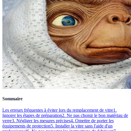
Sommaire
Les erreurs fréquentes à éviter lors du remplacement de vitre
1.
Ignorer les étapes de préparation
2. Ne pas choisir le bon matériau de
verre
3. Négliger les mesures précises
4. Omettre de porter les
équipements de protection
5. Installer la vitre sans l'aide d'un