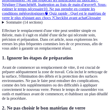
professionnel
6. Ne pas respecter les instructions du fabricant
7.
Négliger l’étanchéité
8. Inattention au frais de main-d'œuvre
9. Sous-
estimer le temps nécessaire
10. Ne pas prendre en compte les
conditions météorologiques
🧠 Quiz rapide : Quel est le matériau de
verre le plus résistant aux chocs ?
Checklist avant achat
Glossaire
Sommaire
(
14
sections
)
Effectuer le remplacement d'une vitre peut sembler simple en
théorie, mais il s'agit en réalité d'une tâche qui nécessite soin,
précision et préparation. Dans cet article, nous explorerons les
erreurs les plus fréquentes commises lors de ce processus, afin de
vous aider à garantir un remplacement réussi.
1. Ignorer les étapes de préparation
Avant de commencer un remplacement de vitre, il est crucial de
préparer adéquatement la zone de travail. Cela inclut le nettoyage de
la surface, l'élimination des débris et la protection des surfaces
environnantes. Ne pas le faire peut entraîner des complications,
comme des bris supplémentaires ou des difficultés à appliquer
correctement le nouveau verre. Prenez le temps de rassembler vos
outils et matériaux avant de commencer, et établissez un plan détaillé
de la procédure.
2. Ne pas choisir le bon matériau de verre