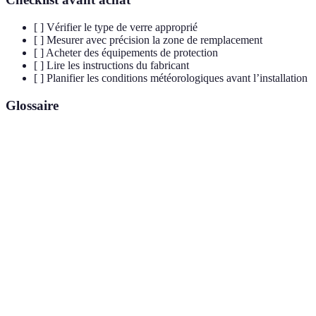
[ ] Vérifier le type de verre approprié
[ ] Mesurer avec précision la zone de remplacement
[ ] Acheter des équipements de protection
[ ] Lire les instructions du fabricant
[ ] Planifier les conditions météorologiques avant l’installation
Glossaire
Terme
Définition
Type de verre composé de deux couches de verre
Verre
maintenues ensemble par une couche de PVB pour la
feuilleté
sécurité.
Produit utilisé pour sceller les joints entre la vitre et son
Mastic
cadre pour garantir l’étanchéité.
Verre
Verre traité thermiquement pour être plus résistant aux
trempé
chocs et à la chaleur.