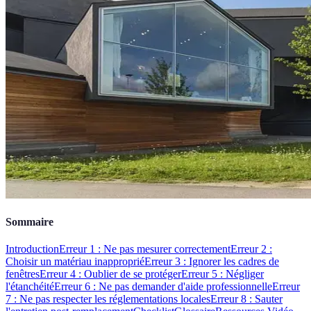
Sommaire
Introduction
Erreur 1 : Ne pas mesurer correctement
Erreur 2 :
Choisir un matériau inapproprié
Erreur 3 : Ignorer les cadres de
fenêtres
Erreur 4 : Oublier de se protéger
Erreur 5 : Négliger
l'étanchéité
Erreur 6 : Ne pas demander d'aide professionnelle
Erreur
7 : Ne pas respecter les réglementations locales
Erreur 8 : Sauter