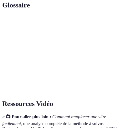
Glossaire
Terme
Définition
Vitre à
Un type de vitre qui réduit la perte de chaleur par
faible
réflexion de la chaleur et des rayons UV.
émissivité
Un produit utilisé pour sceller les joints et les
Mastic
ouvertures pour prévenir fuites et pertes thermiques.
Verre
Un verre qui a été traité thermiquement pour être
trempé
plus résistant aux chocs et à la chaleur.
Ressources Vidéo
>
📺 Pour aller plus loin :
Comment remplacer une vitre
facilement
, une analyse complète de la méthode à suivre.