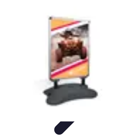
Remplacement Vitre
Évaluation et conseils
Conseils de préparation
Choix du vitrage
Choix
du Vitrage
Préparation et conseils
Remplacement Vitre