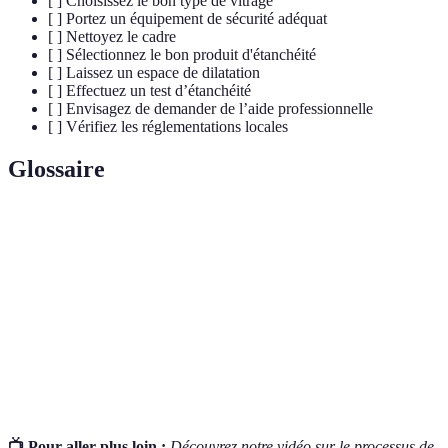
[ ] Choisissez le bon type de vitrage
[ ] Portez un équipement de sécurité adéquat
[ ] Nettoyez le cadre
[ ] Sélectionnez le bon produit d'étanchéité
[ ] Laissez un espace de dilatation
[ ] Effectuez un test d’étanchéité
[ ] Envisagez de demander de l’aide professionnelle
[ ] Vérifiez les réglementations locales
Glossaire
Terme
Définition
Vitrage
Substance en verre utilisée pour créer des fenêtres.
Scellant
Produit utilisé pour coller et isoler des surfaces.
Cadre
Structure qui maintient la vitre en place.
📺 Pour aller plus loin :
Découvrez notre vidéo sur le processus de