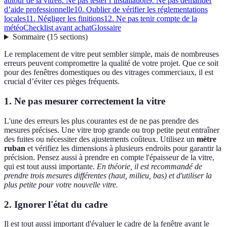
autour de la vitre
8. Ne pas tester l’installation
9. Ne pas demander
d’aide professionnelle
10. Oublier de vérifier les réglementations
locales
11. Négliger les finitions
12. Ne pas tenir compte de la
météo
Checklist avant achat
Glossaire
Sommaire
(
15
sections
)
Le remplacement de vitre peut sembler simple, mais de nombreuses
erreurs peuvent compromettre la qualité de votre projet. Que ce soit
pour des fenêtres domestiques ou des vitrages commerciaux, il est
crucial d’éviter ces pièges fréquents.
1. Ne pas mesurer correctement la vitre
L'une des erreurs les plus courantes est de ne pas prendre des
mesures précises. Une vitre trop grande ou trop petite peut entraîner
des fuites ou nécessiter des ajustements coûteux. Utilisez un
mètre
ruban
et vérifiez les dimensions à plusieurs endroits pour garantir la
précision. Pensez aussi à prendre en compte l'épaisseur de la vitre,
qui est tout aussi importante.
En théorie, il est recommandé de
prendre trois mesures différentes (haut, milieu, bas) et d'utiliser la
plus petite pour votre nouvelle vitre.
2. Ignorer l'état du cadre
Il est tout aussi important d'évaluer le cadre de la fenêtre avant le