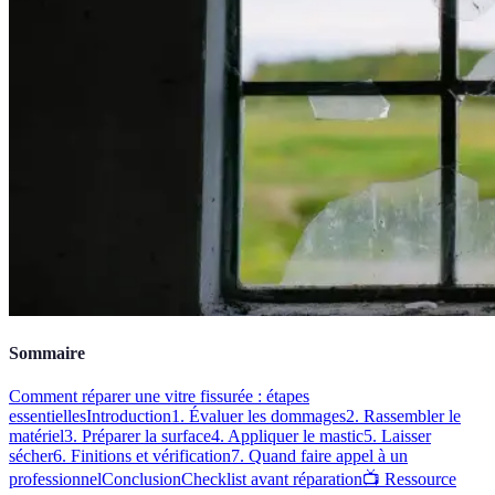
Sommaire
Comment réparer une vitre fissurée : étapes
essentielles
Introduction
1. Évaluer les dommages
2. Rassembler le
matériel
3. Préparer la surface
4. Appliquer le mastic
5. Laisser
sécher
6. Finitions et vérification
7. Quand faire appel à un
professionnel
Conclusion
Checklist avant réparation
📺 Ressource