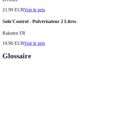
21.99
EUR
Voir le prix
Solu'Control - Pulvérisateur 2 Litres
Rakuten FR
19.90
EUR
Voir le prix
Glossaire
Terme
Définition
Mastic
Produit utilisé pour sceller et combler les fissures.
Matériau élastique et étanche souvent utilisé dans les
Silicone
réparations.
Rupture dans la surface d'un matériau, causant une
Fissure
faiblesse.