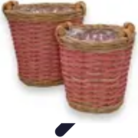
Remplacement Vitre
Évaluation et conseils
Conseils de préparation
Choix du vitrage
Choix
du Vitrage
Préparation et conseils
Remplacement Vitre