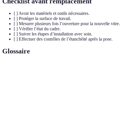
Checklist avant remplacement
[ ] Avoir les matériels et outils nécessaires.
[ ] Protéger la surface de travail.
[ ] Mesurer plusieurs fois l’ouverture pour la nouvelle vitre.
[ ] Vérifier l’état du cadre.
[ ] Suivre les étapes d’installation avec soin.
[ ] Effectuer des contrôles de l’étanchéité après la pose.
Glossaire
Terme
Définition
Double
Deux couches de verre séparées par un espace d'air
vitrage
ou de gaz pour améliorer l'isolation.
Substance utilisée pour sceller les joints entre la
Mastic
vitre et le cadre, assurant la protection contre
l'humidité.
Méthode de remplissage des espaces ou fissures