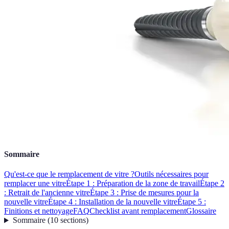
Sommaire
Qu'est-ce que le remplacement de vitre ?
Outils nécessaires pour
remplacer une vitre
Étape 1 : Préparation de la zone de travail
Étape 2
: Retrait de l'ancienne vitre
Étape 3 : Prise de mesures pour la
nouvelle vitre
Étape 4 : Installation de la nouvelle vitre
Étape 5 :
Finitions et nettoyage
FAQ
Checklist avant remplacement
Glossaire
Sommaire
(
10
sections
)