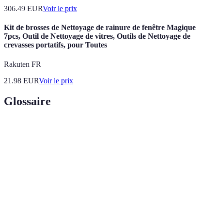
306.49
EUR
Voir le prix
Kit de brosses de Nettoyage de rainure de fenêtre Magique
7pcs, Outil de Nettoyage de vitres, Outils de Nettoyage de
crevasses portatifs, pour Toutes
Rakuten FR
21.98
EUR
Voir le prix
Glossaire
Terme
Définition
Double
Système utilisant deux couches de verre pour une
vitrage
meilleure isolation thermique et phonique.
Substance utilisée pour sceller les bords d'une vitre
Mastic
afin de prévenir les fuites.