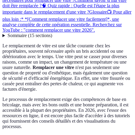
nécessaires pour remplacer une vitre ?
Comment savoir si ma vitre
doit être remplacée ?
🧠 Quiz rapide : Quelle est l'étape la plus
importante dans le remplacement d'une vitre ?
Glossaire
📺 Pour aller
plus loin :* *[Comment remplacer une vitre facilement]*, une
analyse complète de cette opération essentielle. Recherchez sur
YouTube : "comment remplacer une vitre 2026".
Sommaire
(
15
sections
)
Le remplacement de vitre est une tâche courante chez les
propriétaires, souvent nécessaire après un bris accidentel ou une
détérioration avec le temps. Une vitre peut se casser pour diverses
raisons, comme un impact, un changement de température ou une
usure naturelle.
Remplacer une vitre
n'est pas seulement une
question de propreté ou d'esthétique, mais également une question
de sécurité et d'efficacité énergétique. En effet, une vitre fissurée ou
cassée peut entraîner des pertes de chaleur, ce qui augmente vos
factures d'énergie.
Le processus de remplacement exige des compétences de base en
bricolage, mais avec les bons outils et une bonne préparation, il est
accessible à la plupart des propriétaires. En 2026, avec l'essor des
ressources en ligne, il est encore plus facile d'accéder à des tutoriels
qui fournissent des conseils détaillés et des visualisations du
processus.