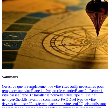
Sommaire
Qu'est-ce que le remplacement de vitre ?
Les outils nécessaires pour
remplacer une vitre
Étape 1 : Préparer le chantier
Étape 2 : Retirer la
vitre cassée
Étape 3 : Installer la nouvelle vitre
Étape 4 : Finir et
nettoyer
Checklist avant de commencer
FAQ
Quel type de vitre
devrais-je utiliser ?
Puis-je remplacer une vitre seul ?
Quels outils sont