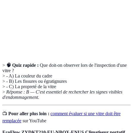
Système de vitrage composé de deux couches
Double
séparées par une couche d'air pour améliorer
vitrage
l'isolation.
Matériau utilisé pour sceller les espaces entre la
Calfeutrage
fenêtre et le cadre pour assurer étanchéité et
isolation.
>
🧠 Quiz rapide :
Que doit-on observer lors de l'inspection d'une
vitre ?
> - A) La couleur du cadre
> - B) Les fissures ou égratignures
> - C) La propreté de la vitre
>
Réponse : B — C'est essentiel de rechercher les signes visibles
d'endommagement.
📺
Pour aller plus loin :
comment évaluer si une vitre doit être
remplacée
sur YouTube
EcoFlow ZYDKT210-EU-NBOX-ENUS Climatiseur portatif