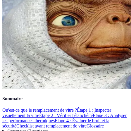
Sommaire
Qu'est-ce que le remplacement de vitre ?
Étape 1 : Inspecter
visuellement la vitre
Étape 2 : Vérifier l'étanchéité
Étape 3 : Analyser
les performances thermiques
Étape 4 : Évaluer le bruit et la
sécurité
Checklist avant remplacement de vitre
Glossaire