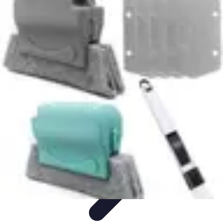
Remplacement Vitre
Évaluation et conseils
Conseils de préparation
Choix du vitrage
Choix
du Vitrage
Préparation et conseils
Remplacement Vitre