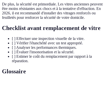
De plus, la sécurité est primordiale. Les vitres anciennes peuvent
être moins résistantes aux chocs et à la tentative d'effraction. En
2026, il est recommandé d'installer des vitrages renforcés ou
feuilletés pour renforcer la sécurité de votre domicile.
Checklist avant remplacement de vitre
[ ] Effectuer une inspection visuelle de la vitre.
[ ] Vérifier l'étanchéité avec un test approprié.
[ ] Analyser les performances thermiques.
[ ] Évaluer l'insonorisation et la sécurité.
[ ] Estimer le coût du remplacement par rapport à la
réparation.
Glossaire
Terme
Définition
Rupture de
Événement où une vitre se casse ou se fissure,
vitrage
compromettant sa fonction.