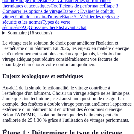
double
Vitrage triple
Étape 2 : Considérer les performances
thermiques et acoustiques
Coefficients de performance
Étape 3 :
Comparer les options de vitrage
Étape 4 : Évaluer le coût du
vitrage
Coût de la main-d'œuvre
Étape 5 : Vérifier les règles de
sécurité et les normes
Types de verre
sécurisés
FAQ
Glossaire
Checklist avant achat
Sommaire
(
16
sections
)
Le vitrage est la solution de choix pour améliorer l'isolation et
l'esthétisme d'un bâtiment. En 2026, les enjeux en matière d'énergie
et d'environnement sont plus cruciaux que jamais, le choix d'un
vitrage adéquat peut réduire considérablement vos factures de
chauffage et améliorer votre confort au quotidien.
Enjeux écologiques et esthétiques
Au-delà de la simple fonctionnalité, le vitrage contribue à
l'esthétique d'un bâtiment. Choisir un vitrage adapté ne se limite pas
à une question technique ; c'est aussi une question de design. Par
exemple, des fenêtres à double vitrage peuvent améliorer l'apparence
extérieure d'un bâtiment tout en offrant des économies d'énergie.
Selon
l'ADEME
, l'isolation thermique des bâtiments peut être
améliorée de 25 à 30 % grâce à l'utilisation de vitrages performants.
Étape 1 : Déterminer le type de vitrage