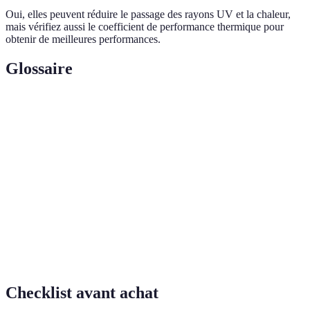
Oui, elles peuvent réduire le passage des rayons UV et la chaleur,
mais vérifiez aussi le coefficient de performance thermique pour
obtenir de meilleures performances.
Glossaire
Terme
Définition
Vitrage
Ensemble de verre conçu pour limiter les pertes de
isolant
chaleur.
Coefficient
Mesure de la performance isolante d'un vitrage.
U
Verre
Verre renforcé par plusieurs couches pour plus de
feuilleté
sécurité et d'isolation.
Checklist avant achat