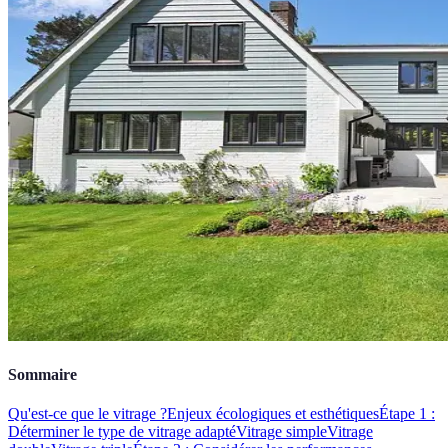
Sommaire
Qu'est-ce que le vitrage ?
Enjeux écologiques et esthétiques
Étape 1 :
Déterminer le type de vitrage adapté
Vitrage simple
Vitrage