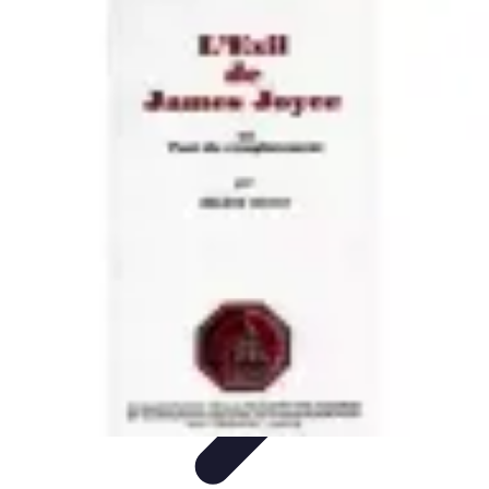
Remplacement Vitre
Évaluation et conseils
Conseils de préparation
Choix du vitrage
Choix
du Vitrage
Préparation et conseils
Remplacement Vitre