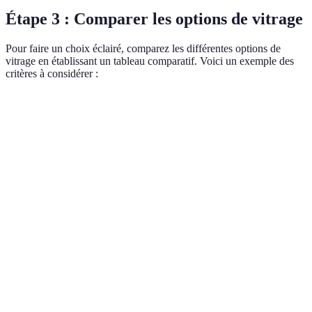
Étape 3 : Comparer les options de vitrage
Pour faire un choix éclairé, comparez les différentes options de
vitrage en établissant un tableau comparatif. Voici un exemple des
critères à considérer :
Critère
Vitrage simple
Vitrage double
Vitrage tripl
Coût
Élevé
Modéré
Élevé
Isolation
Faible
Moyenne
Élevée
thermique
Isolation
Faible
Bonne
Excellente
acoustique
Performance
Bas
Correct
Excellent
énergétique