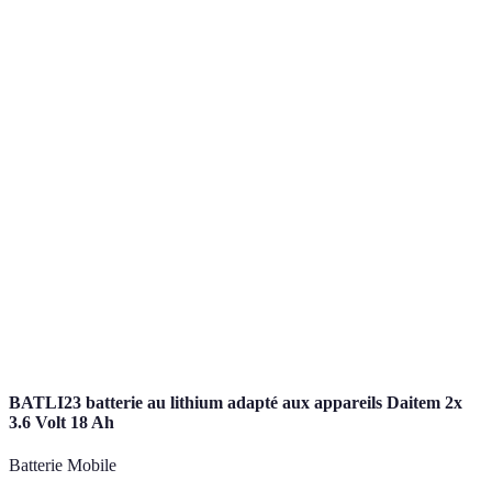
Isolation
Faible
Bonne
Excellente
Thermique
Isolation
Faible
Bonne
Très Bonne
Phonique
Sécurité
Faible
Moyenne
Élevée
Coût
Moins cher
Intermédiaire
Plus cher
BATLI23 batterie au lithium adapté aux appareils Daitem 2x
3.6 Volt 18 Ah
Batterie Mobile