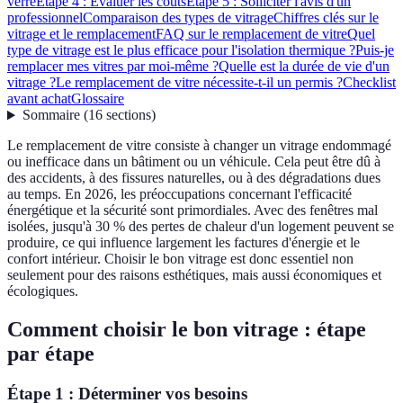
verre
Étape 4 : Évaluer les coûts
Étape 5 : Solliciter l'avis d'un
professionnel
Comparaison des types de vitrage
Chiffres clés sur le
vitrage et le remplacement
FAQ sur le remplacement de vitre
Quel
type de vitrage est le plus efficace pour l'isolation thermique ?
Puis-je
remplacer mes vitres par moi-même ?
Quelle est la durée de vie d'un
vitrage ?
Le remplacement de vitre nécessite-t-il un permis ?
Checklist
avant achat
Glossaire
Sommaire
(
16
sections
)
Le remplacement de vitre consiste à changer un vitrage endommagé
ou inefficace dans un bâtiment ou un véhicule. Cela peut être dû à
des accidents, à des fissures naturelles, ou à des dégradations dues
au temps. En 2026, les préoccupations concernant l'efficacité
énergétique et la sécurité sont primordiales. Avec des fenêtres mal
isolées, jusqu'à 30 % des pertes de chaleur d'un logement peuvent se
produire, ce qui influence largement les factures d'énergie et le
confort intérieur. Choisir le bon vitrage est donc essentiel non
seulement pour des raisons esthétiques, mais aussi économiques et
écologiques.
Comment choisir le bon vitrage : étape
par étape
Étape 1 : Déterminer vos besoins