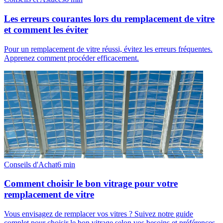
Les erreurs courantes lors du remplacement de vitre
et comment les éviter
Pour un remplacement de vitre réussi, évitez les erreurs fréquentes.
Apprenez comment procéder efficacement.
Conseils d'Achat
6
min
Comment choisir le bon vitrage pour votre
remplacement de vitre
Vous envisagez de remplacer vos vitres ? Suivez notre guide
complet pour choisir le bon vitrage selon vos besoins et préférences.