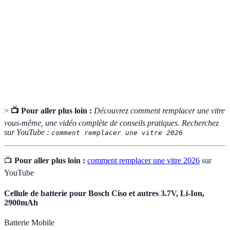
Vitrage
Vitrage conçu pour minimiser les pertes de chaleur
Basse
tout en permettant la lumière de passer, très efficace.
Émissivité
Deux plaques de verre avec un espace d'air entre
Double
elles, améliorant l'isolation thermique et phonique
Vitrage
d'un bâtiment.
>
📺 Pour aller plus loin :
Découvrez comment remplacer une vitre
vous-même, une vidéo complète de conseils pratiques. Recherchez
sur YouTube :
comment remplacer une vitre 2026
📺
Pour aller plus loin :
comment remplacer une vitre 2026
sur
YouTube
Cellule de batterie pour Bosch Ciso et autres 3.7V, Li-Ion,
2900mAh
Batterie Mobile