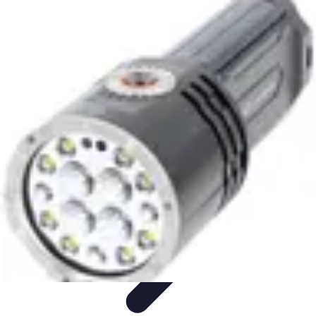
Remplacement Vitre
Évaluation et conseils
Conseils de préparation
Choix du vitrage
Choix
du Vitrage
Préparation et conseils
Remplacement Vitre