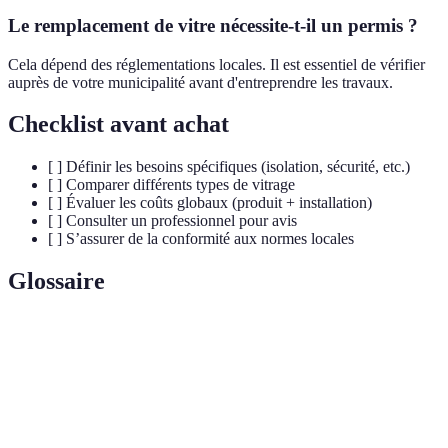
Le remplacement de vitre nécessite-t-il un permis ?
Cela dépend des réglementations locales. Il est essentiel de vérifier
auprès de votre municipalité avant d'entreprendre les travaux.
Checklist avant achat
[ ] Définir les besoins spécifiques (isolation, sécurité, etc.)
[ ] Comparer différents types de vitrage
[ ] Évaluer les coûts globaux (produit + installation)
[ ] Consulter un professionnel pour avis
[ ] S’assurer de la conformité aux normes locales
Glossaire
Terme
Définition
Vitrage
Verre composé de deux ou plusieurs couches de verre
Feuilleté
liées par un film plastique, augmentant la sécurité.