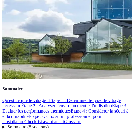
Sommaire
Qu'est-ce que le vitrage ?
Étape 1 : Déterminer le type de vitrage
nécessaire
Étape 2 : Analyser l'environnement et l'utilisation
Étape 3 :
Évaluer les performances thermiques
Étape 4 : Considérer la sécurité
et la durabilité
Étape 5 : Choisir un professionnel pour
l'installation
Checklist avant achat
Glossaire
Sommaire
(
8
sections
)