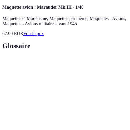
Maquette avion : Marauder Mk.III - 1/48
Maquettes et Modélisme, Maquettes par thème, Maquettes - Avions,
Maquettes - Avions militaires avant 1945
67.99
EUR
Voir le prix
Glossaire
Terme
Définition
Ensemble des matériaux en verre utilisés dans les
Vitrage
ouvertures d'un bâtiment.
Coefficient
Indicateur de la performance thermique d'une
Uw
fenêtre. Plus ce chiffre est bas, mieux c'est.
Vitre
Type de verre de sécurité composé de plusieurs
feuilletée
couches pour éviter les blessures en cas de bris.