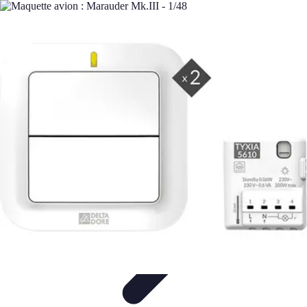
Remplacement Vitre
Évaluation et conseils
Conseils de préparation
Choix du vitrage
Choix
du Vitrage
Préparation et conseils
Remplacement Vitre