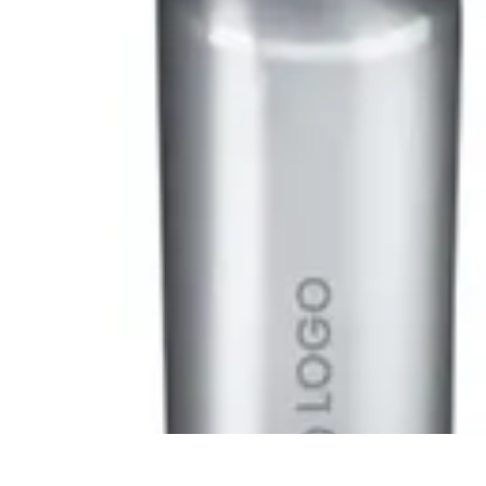
Remplacement Vitre
Évaluation et conseils
Conseils de préparation
Choix du vitrage
Choix d
Remplacement Vitre