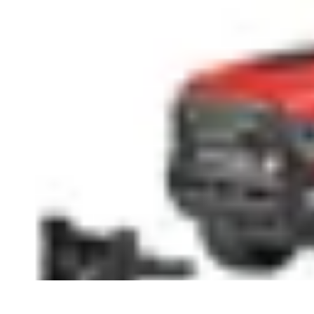
Remplacement Vitre
Évaluation et conseils
Conseils de préparation
Choix du vitrage
Choix d
Remplacement Vitre