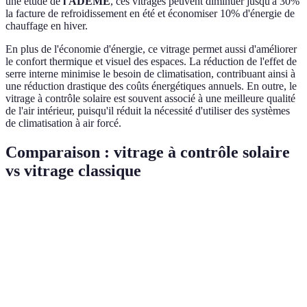
une étude de
l'ADEME
, ces vitrages peuvent diminuer jusqu'à 30%
la facture de refroidissement en été et économiser 10% d'énergie de
chauffage en hiver.
En plus de l'économie d'énergie, ce vitrage permet aussi d'améliorer
le confort thermique et visuel des espaces. La réduction de l'effet de
serre interne minimise le besoin de climatisation, contribuant ainsi à
une réduction drastique des coûts énergétiques annuels. En outre, le
vitrage à contrôle solaire est souvent associé à une meilleure qualité
de l'air intérieur, puisqu'il réduit la nécessité d'utiliser des systèmes
de climatisation à air forcé.
Comparaison : vitrage à contrôle solaire
vs vitrage classique
Critère
Vitrage à contrôle solaire
Vitrage classique
Réduction
Jusqu'à 70%
10-20%
chaleur
Consommation
-30% clim, -10%
Variable
énergétique
chauffage