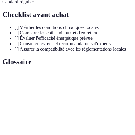
standard régulier.
Checklist avant achat
[ ] Vérifier les conditions climatiques locales
[ ] Comparer les coûts initiaux et d'entretien
[ ] Évaluer l'efficacité énergétique prévue
[ ] Consulter les avis et recommandations d'experts
[ ] Assurer la compatibilité avec les réglementations locales
Glossaire
Terme
Définition
Vitrage à basse
Type de vitrage qui réduit les déperditions
émissivité
thermiques
Énergie solaire
Énergie fournie par le soleil sous forme de
thermique
chaleur
Isolation
Capacité d'un matériau à limiter la