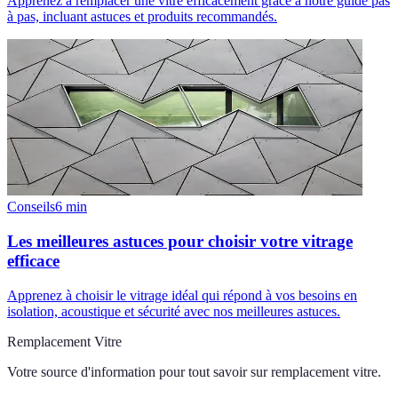
Apprenez à remplacer une vitre efficacement grâce à notre guide pas
à pas, incluant astuces et produits recommandés.
Conseils
6
min
Les meilleures astuces pour choisir votre vitrage
efficace
Apprenez à choisir le vitrage idéal qui répond à vos besoins en
isolation, acoustique et sécurité avec nos meilleures astuces.
Remplacement Vitre
Votre source d'information pour tout savoir sur
remplacement vitre
.