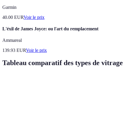
Garmin
40.00
EUR
Voir le prix
L'éxil de James Joyce: ou l'art du remplacement
Ammareal
139.93
EUR
Voir le prix
Tableau comparatif des types de vitrage
Type de Vitrage
Isolation Thermique
Isolation Phonique
Vitrage simple
Bas
Bas
Vitrage double
Moyen
Bon
Vitrage triple
Élevé
Excellente