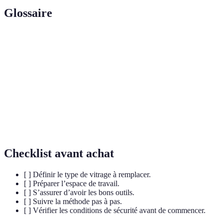
Glossaire
Terme
Définition
Vitrage
Panneau transparent utilisé pour les fenêtres.
Mastic
Substance utilisée pour coller les vitres.
Isolation
Capacité à réduire le bruit à travers le
Phonique
vitrage.
Checklist avant achat
[ ] Définir le type de vitrage à remplacer.
[ ] Préparer l’espace de travail.
[ ] S’assurer d’avoir les bons outils.
[ ] Suivre la méthode pas à pas.
[ ] Vérifier les conditions de sécurité avant de commencer.