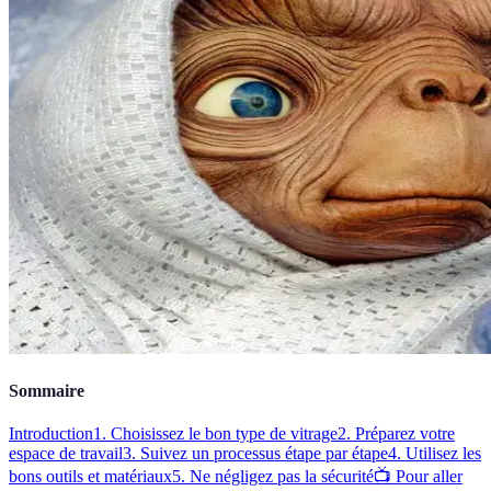
Sommaire
Introduction
1. Choisissez le bon type de vitrage
2. Préparez votre
espace de travail
3. Suivez un processus étape par étape
4. Utilisez les
bons outils et matériaux
5. Ne négligez pas la sécurité
📺 Pour aller