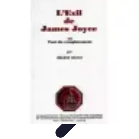
Remplacement Vitre
Évaluation et conseils
Conseils de préparation
Choix du vitrage
Choix
du Vitrage
Préparation et conseils
Remplacement Vitre